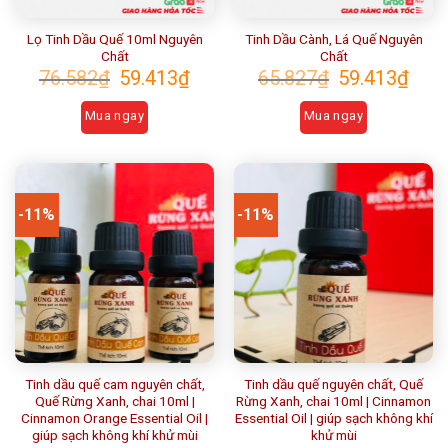
Lọ Tinh Dầu Quế 10ml Nguyên
Tinh Dầu Cành, Lá Quế Nguyên
Chất
Chất
76.582
₫
59.413
₫
65.827
₫
59.413
₫
Mua ngay
Mua ngay
-11%
-11%
Tinh dầu quế cam nguyên chất,
Tinh dầu quế nguyên chất, Quế
Quế Rừng Xanh, chai 10ml |
Rừng Xanh, chai 10ml | Cinnamon
Cinnamon Orange Essential Oil |
Essential Oil | giúp sạch không khí
giúp sạch không khí khử mùi
khử mùi