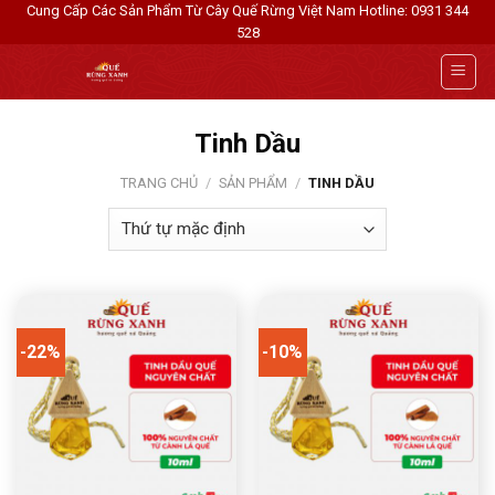
Skip
Cung Cấp Các Sản Phẩm Từ Cây Quế Rừng Việt Nam
Hotline: 0931 344
528
to
content
Tinh Dầu
TRANG CHỦ
/
SẢN PHẨM
/
TINH DẦU
-22%
-10%