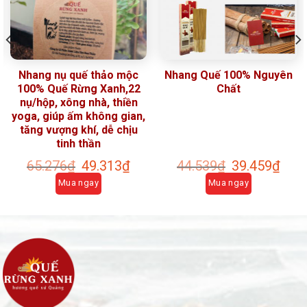
Nhang nụ quế thảo mộc
Nhang Quế 100% Nguyên
100% Quế Rừng Xanh,22
Chất
nụ/hộp, xông nhà, thiền
yoga, giúp ấm không gian,
tăng vượng khí, dễ chịu
tinh thần
65.276
₫
49.313
₫
44.539
₫
39.459
₫
Mua ngay
Mua ngay