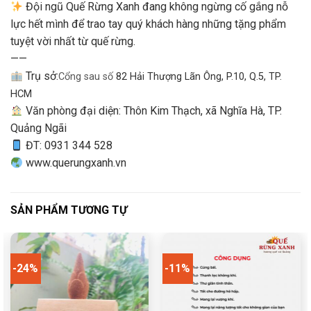
Đội ngũ Quế Rừng Xanh đang không ngừng cố gắng nỗ
lực hết mình để trao tay quý khách hàng những tặng phẩm
tuyệt vời nhất từ quế rừng.
——
Trụ sở:
Cổng sau số
82 Hải Thượng Lãn Ông, P.10, Q.5, TP.
HCM
Văn phòng đại diện: Thôn Kim Thạch, xã Nghĩa Hà, TP.
Quảng Ngãi
ĐT: 0931 344 528
www.querungxanh.vn
SẢN PHẨM TƯƠNG TỰ
-24%
-11%