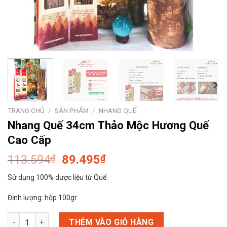
TRANG CHỦ
/
SẢN PHẨM
/
NHANG QUẾ
Nhang Quế 34cm Thảo Mộc Hương Quế
Cao Cấp
113.594
₫
89.495
₫
Sử dụng 100% dược liệu từ Quế.
Định lượng: hộp 100gr
Nhang Quế 34cm Thảo Mộc Hương Quế Cao Cấp số lượng
THÊM VÀO GIỎ HÀNG