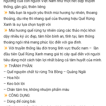
ngưỡng của con người Việt Nam như một nét đẹp truyền
thống, gần gũi, thiên liêng
Nếu bạn là người yêu thích mùi hương tự nhiên, thoang
thoảng, dịu nhẹ thì nhang quế của thương hiệu Quế Rừng
Xanh là sự lựa chọn tuyệt vời
Mùi hương quế rừng tự nhiên cùng các thảo mộc khơi
dậy nhiều ký ức đẹp, tâm hồn bình an, tĩnh tại, làm thông
thoáng ngôi nhà mang phúc lộc đến với gia đình.
Với truyền thống lâu đời trong lĩnh vực thuốc nam – lần
đầu tiên Quế Rừng Xanh mang giá trị cây quế đến với người
tiêu dùng một cách tiện lợi nhất bằng cả tâm huyết của mình.
THÀNH PHẦN:
– Quế nguyên chất từ rừng Trà Bồng – Quảng Ngãi
– Hoa hồi
– Keo bời lời
– Chân tăm tre, không nhuộm phẩm màu
CÔNG DỤNG:
– Dùng để cúng bái.