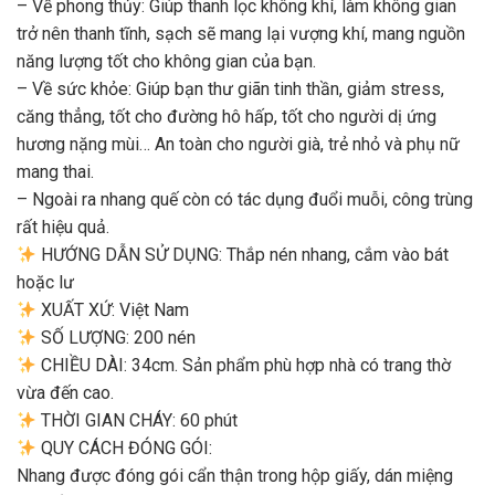
– Về phong thủy: Giúp thanh lọc không khí, làm không gian
trở nên thanh tĩnh, sạch sẽ mang lại vượng khí, mang nguồn
năng lượng tốt cho không gian của bạn.
– Về sức khỏe: Giúp bạn thư giãn tinh thần, giảm stress,
căng thẳng, tốt cho đường hô hấp, tốt cho người dị ứng
hương nặng mùi… An toàn cho người già, trẻ nhỏ và phụ nữ
mang thai.
– Ngoài ra nhang quế còn có tác dụng đuổi muỗi, công trùng
rất hiệu quả.
HƯỚNG DẪN SỬ DỤNG: Thắp nén nhang, cắm vào bát
hoặc lư
XUẤT XỨ: Việt Nam
SỐ LƯỢNG: 200 nén
CHIỀU DÀI: 34cm. Sản phẩm phù hợp nhà có trang thờ
vừa đến cao.
THỜI GIAN CHÁY: 60 phút
QUY CÁCH ĐÓNG GÓI:
Nhang được đóng gói cẩn thận trong hộp giấy, dán miệng