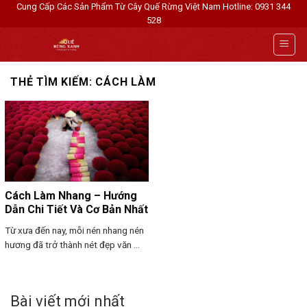
Skip
Cung Cấp Các Sản Phẩm Từ Cây Quế Rừng Việt Nam
Hotline: 0931 344
528
to
content
THẺ TÌM KIẾM:
CÁCH LÀM
Cách Làm Nhang – Hướng
Dẫn Chi Tiết Và Cơ Bản Nhất
Từ xưa đến nay, mỗi nén nhang nén
hương đã trở thành nét đẹp văn ...
Bài viết mới nhất