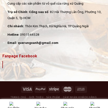
Cung cấp các sản phẩm từ vỏ quế của rừng xứ Quảng
Trụ sở Chính: Cổng sau số
82 Hải Thượng Lãn Ông, Phường 10,
Quận 5, Tp.HCM
Chi nhánh:
Thôn Kim Thạch, Xã Nghĩa Hà, TP.Quảng Ngãi
Hotline
: 0931344528
Email: querungxanh@gmail.com
Fanpage Facebook
Quế Rừng Xanh
TRANG CHỦ
GIỚI THIỆU
SẢN PHẨM
CẢM NHẬN KHÁCH HÀNG
BLOG CHIA SẺ
LIÊN HỆ
Copyright 2026 ©
Querungxanh.vn
|
Gọi Điện
Youtube
Chat zalo
Chat FB