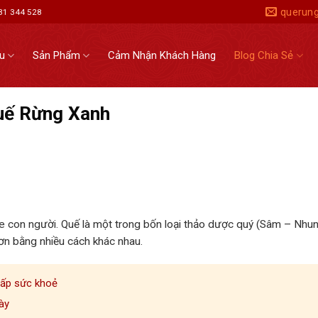
querun
931 344 528
ệu
Sản Phẩm
Cảm Nhận Khách Hàng
Blog Chia Sẻ
uế Rừng Xanh
ỏe con người. Quế là một trong bốn loại thảo dược quý (Sâm – Nhu
ơn bằng nhiều cách khác nhau.
cấp sức khoẻ
ày