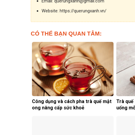
Email:
querungxanh@gmail.com
Website:
https://querungxanh.vn/
CÓ THỂ BẠN QUAN TÂM:
Công dụng và cách pha trà quế mật
Trà quế 
ong nâng cấp sức khoẻ
uống mỗ