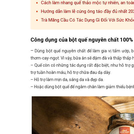
Cách làm nhang quế thảo mộc tự nhiên, an toà
Hướng dẫn làm lễ cúng ông táo đầy đủ nhất 2
Trà Mãng Cầu Có Tác Dụng Gì Đối Với Sức Khỏ
Công dụng của bột quế nguyên chất 100%
–
Dùng bột quế nguyên chất để làm gia vị tẩm ướp, b
thơm-cay-ngọt. Vì vậy, bữa ăn sẽ đậm đà và thấp thấp 
– Quế còn có những tác dụng rất đặc biệt, như hỗ trợ g
trợ tuần hoàn máu, hỗ trợ chữa đau dạ dày.
– Hỗ trợ làm mịn da, sáng da và đẹp da.
– Hoặc dùng bột quế để ngâm chân làm giảm thiểu bệnh đ