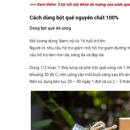
>>> Xem thêm: 5 lợi ích sức khỏe ấn tượng của nước quế
Cách dùng bột quế nguyên chất 100%
Dùng bột quế để uống
Đối tượng dùng: Nam, nữ từ 16 tuổi trở lên.
Người có nhu cầu hỗ trợ giảm mỡ, hỗ trợ giảm đường tr
cầu hỗ trợ làm mịn da, sáng da và đẹp da.
Dùng 1/2 hoặc 1 thìa lưng cà phê bột quế cùng với 1 
khoảng 30 độ C, nên uống vào mỗi buổi sáng sau khi ăn 1
Nên sử dụng liên tục 20 – 30 ngày 1 đợt và cứ 2 – 3 thán