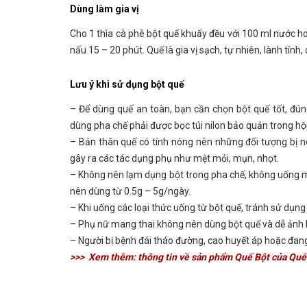
Dùng làm gia vị
Cho 1 thìa cà phê bột quế khuấy đều với 100 ml nước h
nấu 15 – 20 phút. Quế là gia vị sạch, tự nhiên, lành tín
Lưu ý khi sử dụng bột quế
– Để dùng quế an toàn, bạn cần chọn bột quế tốt, đú
dùng pha chế phải được bọc túi nilon bảo quản trong hộp
– Bản thân quế có tính nóng nên những đối tượng bị n
gây ra các tác dụng phụ như mệt mỏi, mụn, nhọt.
– Không nên lạm dụng bột trong pha chế, không uống mộ
nên dùng từ 0.5g – 5g/ngày.
– Khi uống các loại thức uống từ bột quế, tránh sử dụng
– Phụ nữ mang thai không nên dùng bột quế và dễ ảnh h
– Người bị bệnh đái tháo đường, cao huyết áp hoặc đang
>>> Xem thêm: thông tin về sản phẩm Quế Bột của Qu