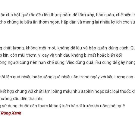
oặc cho bột quế rắc đều lên thực phẩm để tẩm ướp, bảo quản, chế biến t
h, cho chúng ta bữa ăn thơm ngon, hấp dẫn và mang lại nhiều lợi ích cho s
ng chất lượng, không mối mọt, không để lâu và bảo quản đúng cách. Q
 kín, còn mùi thơm, vị cay và tinh dầu không bị mất hoặc biến đổi.
óng người cũng nên hạn chế dùng. Việc dùng quá liều cũng dễ gây nóng
t lần quá nhiều hoặc uống quá nhiều lần trong ngày với liều lượng cao.
 kết hợp chung với chất làm loãng máu như aspirin hoặc các loại thuốc k
ưởng xấu đến thai nhi.
 sử dụng thuốc cần tham khảo ý kiến bác sĩ trước khi uống bột quế.
ế Rừng Xanh