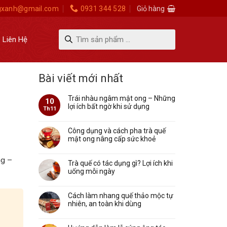
gxanh@gmail.com
0931 344 528
Giỏ hàng
Tìm
Liên Hệ
kiếm
sản
phẩm
Bài viết mới nhất
Trái nhàu ngâm mật ong – Những
10
lợi ích bất ngờ khi sử dụng
Th11
Công dụng và cách pha trà quế
mật ong nâng cấp sức khoẻ
ng –
Trà quế có tác dụng gì? Lợi ích khi
uống mỗi ngày
Cách làm nhang quế thảo mộc tự
nhiên, an toàn khi dùng