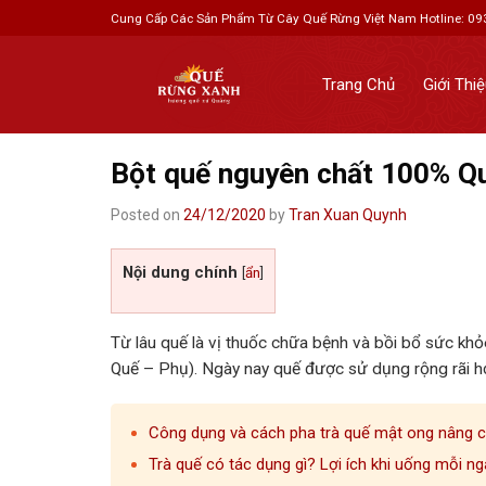
Skip
Cung Cấp Các Sản Phẩm Từ Cây Quế Rừng Việt Nam
Hotline: 0
to
content
Trang Chủ
Giới Thi
Bột quế nguyên chất 100% Q
Posted on
24/12/2020
by
Tran Xuan Quynh
Nội dung chính
[
ẩn
]
Từ lâu quế là vị thuốc chữa bệnh và bồi bổ sức kh
Quế – Phụ). Ngày nay quế được sử dụng rộng rãi h
Công dụng và cách pha trà quế mật ong nâng 
Trà quế có tác dụng gì? Lợi ích khi uống mỗi ng