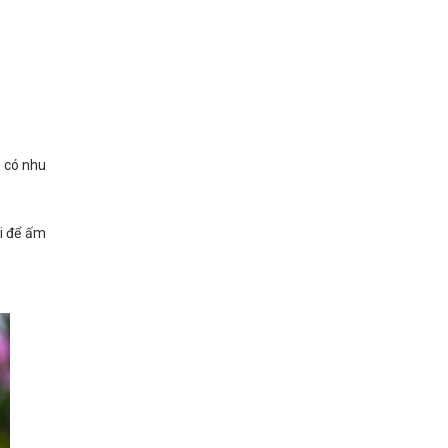
ữ có nhu
i để ấm