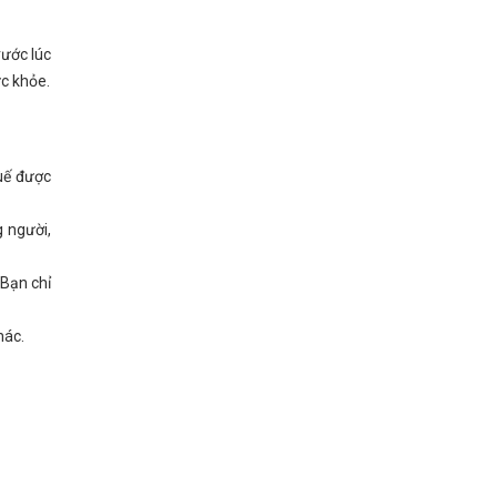
rước lúc
ức khỏe.
uế được
 người,
 Bạn chỉ
hác.