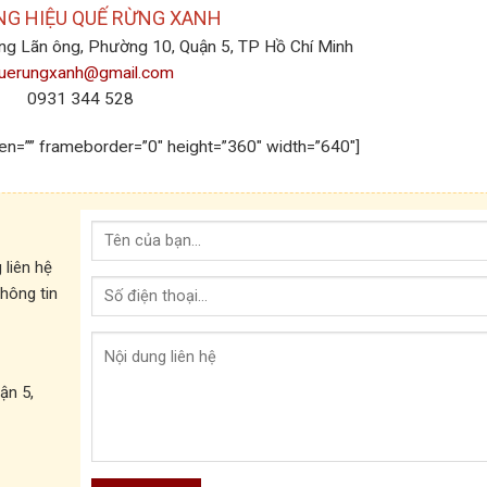
G HIỆU QUẾ RỪNG XANH
ng Lãn ông, Phường 10, Quận 5, TP Hồ Chí Minh
uerungxanh@gmail.com
0931 344 528
een=”” frameborder=”0″ height=”360″ width=”640″]
g liên hệ
thông tin
ận 5,