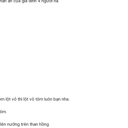
ần ăn của gia đình 4 người ha.
 lột vỏ thì lột vỏ tôm luôn bạn nha.
tôm.
lên nướng trên than hồng.