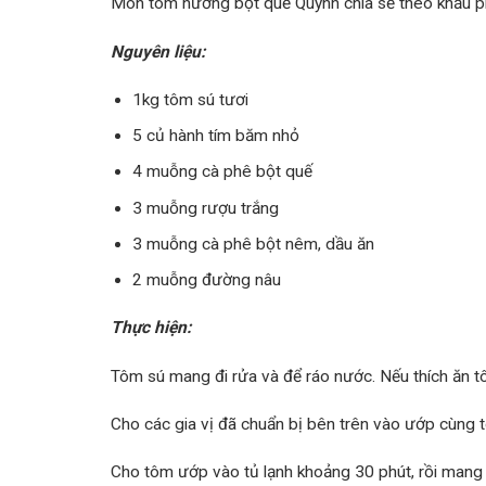
Món tôm nướng bột quế Quỳnh chia sẻ theo khẩu ph
Nguyên liệu:
1kg tôm sú tươi
5 củ hành tím băm nhỏ
4 muỗng cà phê bột quế
3 muỗng rượu trắng
3 muỗng cà phê bột nêm, dầu ăn
2 muỗng đường nâu
Thực hiện:
Tôm sú mang đi rửa và để ráo nước. Nếu thích ăn tôm
Cho các gia vị đã chuẩn bị bên trên vào ướp cùng 
Cho tôm ướp vào tủ lạnh khoảng 30 phút, rồi mang 