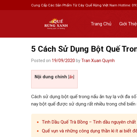
Skip
Cung Cấp Các Sản Phẩm Từ Cây Quế Rừng Việt Nam
Hotline: 0
to
content
Trang Chủ
Giới Thi
5 Cách Sử Dụng Bột Quế Tro
Posted on
19/09/2020
by
Tran Xuan Quynh
Nội dung chính
[
ẩn
]
Cách sử dụng bột quế trong nấu ăn tuy lạ với đa số
nay bột quế được sử dụng rất nhiều trong chế biến
Tinh Dầu Quế Trà Bồng – Tinh dầu nguyên chất
Quế vụn và những công dụng thần kì ít ai biết đ