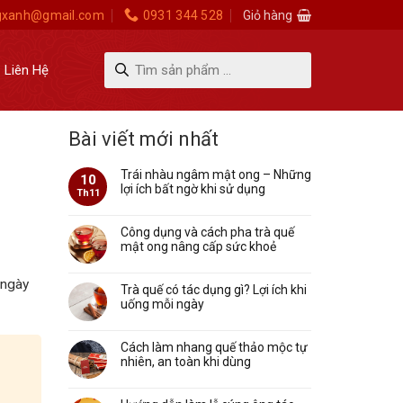
gxanh@gmail.com
0931 344 528
Giỏ hàng
Tìm
Liên Hệ
kiếm
sản
phẩm
Bài viết mới nhất
Trái nhàu ngâm mật ong – Những
10
lợi ích bất ngờ khi sử dụng
Th11
Công dụng và cách pha trà quế
mật ong nâng cấp sức khoẻ
 ngày
Trà quế có tác dụng gì? Lợi ích khi
uống mỗi ngày
Cách làm nhang quế thảo mộc tự
nhiên, an toàn khi dùng