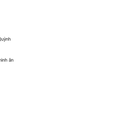
 Quỳnh
mình ăn