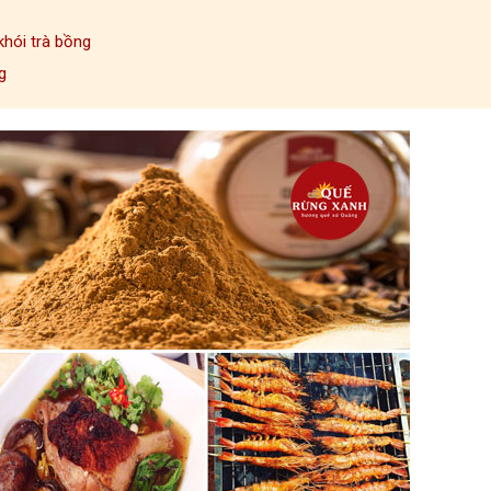
hói trà bồng
g