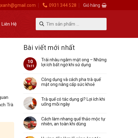
gxanh@gmail.com
0931 344 528
Giỏ hàng
Tìm
Liên Hệ
kiếm
sản
phẩm
Bài viết mới nhất
Trái nhàu ngâm mật ong – Những
10
lợi ích bất ngờ khi sử dụng
Th11
Công dụng và cách pha trà quế
mật ong nâng cấp sức khoẻ
quan
Trà quế có tác dụng gì? Lợi ích khi
uống mỗi ngày
ch Trà
Cách làm nhang quế thảo mộc tự
nhiên, an toàn khi dùng