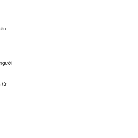
nên
 người
m từ