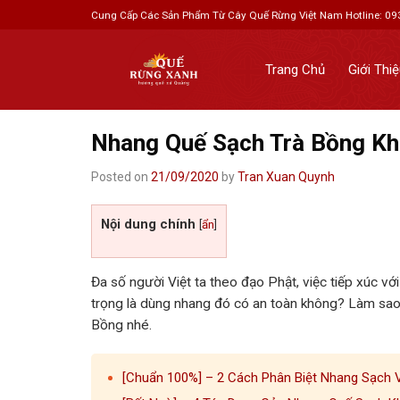
Skip
Cung Cấp Các Sản Phẩm Từ Cây Quế Rừng Việt Nam
Hotline: 0
to
content
Trang Chủ
Giới Thi
Nhang Quế Sạch Trà Bồng Kh
Posted on
21/09/2020
by
Tran Xuan Quynh
Nội dung chính
[
ẩn
]
Đa số người Việt ta theo đạo Phật, việc tiếp xúc v
trọng là dùng nhang đó có an toàn không? Làm sa
Bồng nhé.
[Chuẩn 100%] – 2 Cách Phân Biệt Nhang Sạch