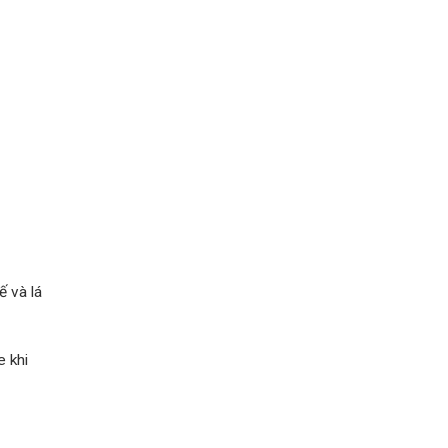
ế và lá
e khi