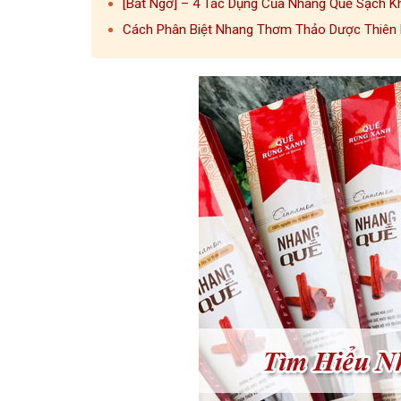
[Bất Ngờ] – 4 Tác Dụng Của Nhang Quế Sạch K
Cách Phân Biệt Nhang Thơm Thảo Dược Thiên 