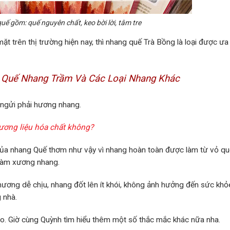
ế gồm: quế nguyên chất, keo bời lời, tâm tre
ặt trên thị trường hiện nay, thì nhang quế Trà Bồng là loại được ưa
 Quế Nhang Trầm Và Các Loại Nhang Khác
i ngửi phải hương nhang.
hương liệu hóa chất không?
 của nhang Quế thơm như vậy vì nhang hoàn toàn được làm từ vỏ qu
e làm xương nhang.
hương dễ chịu, nhang đốt lên ít khói, không ảnh hưởng đến sức khỏ
g nhà.
ào. Giờ cùng Quỳnh tìm hiểu thêm một số thắc mắc khác nữa nha.