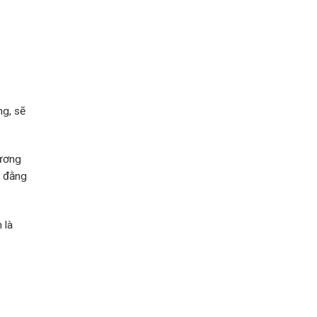
ng, sẽ
hương
à đằng
 là