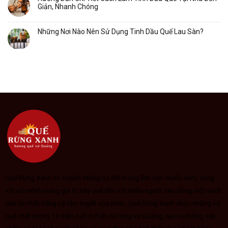
Giản, Nhanh Chóng
Những Nơi Nào Nên Sử Dụng Tinh Dầu Quế Lau Sàn?
Quế Rừng Xanh có truyền thống ba đời trong lĩnh vực thuốc nam, cùng
với sứ mệnh mang giá trị cây quế đến với nhiều người tiêu dùng một cách
tiện lợi nhất bằng cả tâm huyết của mình.
Quế Rừng Xanh chọn những vỏ
quế chất lượng 10 năm tuổi trở lên từ rừng xứ Quảng, tạo ra những sản