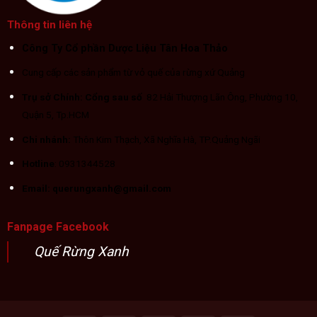
Thông tin liên hệ
Công Ty Cổ phần Dược Liệu Tân Hoa Thảo
Cung cấp các sản phẩm từ vỏ quế của rừng xứ Quảng
Trụ sở Chính: Cổng sau số
82 Hải Thượng Lãn Ông, Phường 10,
Quận 5, Tp.HCM
Chi nhánh:
Thôn Kim Thạch, Xã Nghĩa Hà, TP.Quảng Ngãi
Hotline
: 0931344528
Email: querungxanh@gmail.com
Fanpage Facebook
Quế Rừng Xanh