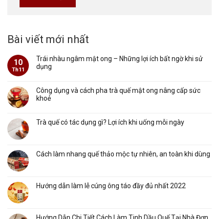
Bài viết mới nhất
Trái nhàu ngâm mật ong – Những lợi ích bất ngờ khi sử
10
dụng
Th11
Công dụng và cách pha trà quế mật ong nâng cấp sức
khoẻ
Trà quế có tác dụng gì? Lợi ích khi uống mỗi ngày
Cách làm nhang quế thảo mộc tự nhiên, an toàn khi dùng
Hướng dẫn làm lễ cúng ông táo đầy đủ nhất 2022
Hướng Dẫn Chi Tiết Cách Làm Tinh Dầu Quế Tại Nhà Đơn