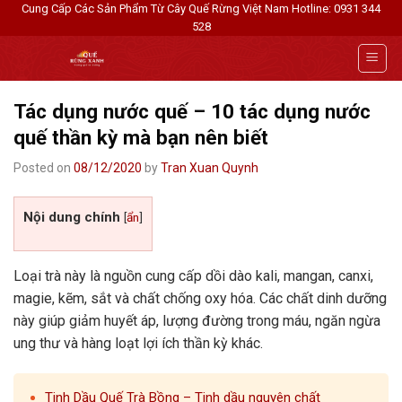
Skip
Cung Cấp Các Sản Phẩm Từ Cây Quế Rừng Việt Nam
Hotline: 0931 344
528
to
content
Tác dụng nước quế – 10 tác dụng nước
quế thần kỳ mà bạn nên biết
Posted on
08/12/2020
by
Tran Xuan Quynh
Nội dung chính
[
ẩn
]
Loại trà này là nguồn cung cấp dồi dào kali, mangan, canxi,
magie, kẽm, sắt và chất chống oxy hóa. Các chất dinh dưỡng
này giúp giảm huyết áp, lượng đường trong máu, ngăn ngừa
ung thư và hàng loạt lợi ích thần kỳ khác.
Tinh Dầu Quế Trà Bồng – Tinh dầu nguyên chất