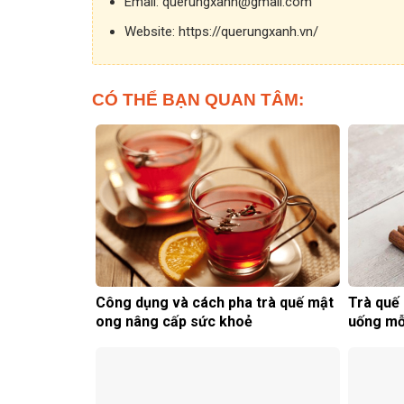
Email:
querungxanh@gmail.com
Website:
https://querungxanh.vn/
CÓ THỂ BẠN QUAN TÂM:
Công dụng và cách pha trà quế mật
Trà quế 
ong nâng cấp sức khoẻ
uống mỗ