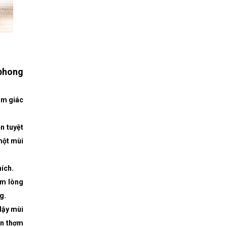
 phong
ảm giác
n
n tuyệt
một mùi
ích.
ấm lòng
g.
dậy mùi
ản thơm