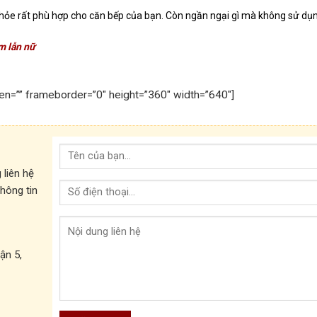
 khỏe rất phù hợp cho căn bếp của bạn. Còn ngần ngại gì mà không sử dụ
m lẫn nữ
een=”” frameborder=”0″ height=”360″ width=”640″]
g liên hệ
thông tin
ận 5,