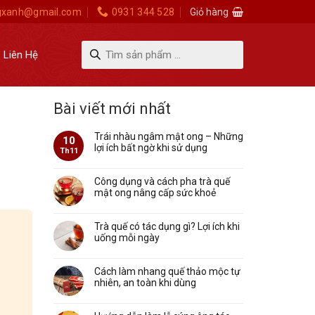
gxanh@gmail.com
0931 344 528
Giỏ hàng
Tìm
Liên Hệ
kiếm
sản
phẩm
Bài viết mới nhất
Trái nhàu ngâm mật ong – Những
10
lợi ích bất ngờ khi sử dụng
Th11
Công dụng và cách pha trà quế
mật ong nâng cấp sức khoẻ
Trà quế có tác dụng gì? Lợi ích khi
uống mỗi ngày
Cách làm nhang quế thảo mộc tự
nhiên, an toàn khi dùng