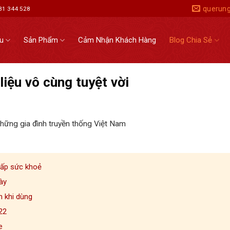
querun
931 344 528
ệu
Sản Phẩm
Cảm Nhận Khách Hàng
Blog Chia Sẻ
liệu vô cùng tuyệt vời
những gia đình truyền thống Việt Nam
cấp sức khoẻ
ày
n khi dùng
022
e