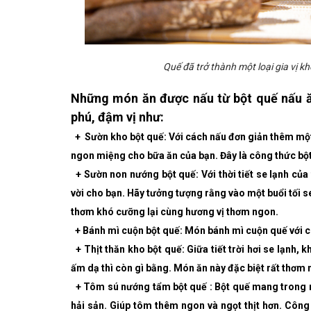
Quế đã trở thành một loại gia vị k
Những món ăn được nấu từ bột quế nấu 
phú, đậm vị như:
+ Sườn kho bột quế: Với cách nấu đơn giản thêm một 
ngon miệng cho bữa ăn của bạn. Đây là công thức bột
+ Sườn non nướng bột quế: Với thời tiết se lạnh của
vời cho bạn. Hãy tưởng tượng rằng vào một buổi tối 
thơm khó cưỡng lại cùng hương vị thơm ngon.
+ Bánh mì cuộn bột quế: Món bánh mì cuộn quế với c
+ Thịt thăn kho bột quế: Giữa tiết trời hơi se lạnh
ấm dạ thì còn gì bằng. Món ăn này đặc biệt rất thơm
+ Tôm sú nướng tẩm bột quế : Bột quế mang trong 
hải sản. Giúp tôm thêm ngon và ngọt thịt hơn. Công