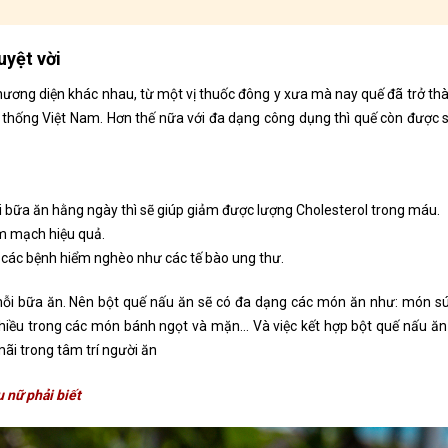
uyệt vời
phương diện khác nhau, từ một vị thuốc đông y xưa mà nay quế đã trở t
yền thống Việt Nam. Hơn thế nữa với đa dạng công dụng thì quế còn được
 bữa ăn hằng ngày thì sẽ giúp giảm được lượng Cholesterol trong máu.
im mạch hiệu quả.
 các bệnh hiểm nghèo như các tế bào ung thư.
g mỗi bữa ăn. Nên bột quế nấu ăn sẽ có đa dạng các món ăn như: món s
iều trong các món bánh ngọt và mặn… Và việc kết hợp bột quế nấu ăn 
mãi trong tâm trí người ăn
 nữ phải biết