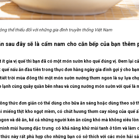
hông thể thiếu đối với những gia đình truyền thống Việt Nam
ăn sau đây sẽ là cẩm nam cho căn bếp của bạn thêm
ít gia vị quế thì bạn đã có một món sườn kho quế đúng vị. Đem lại c
 quế nấu ăn đầu tiên trong thực đơn hằng ngày gia đình gợi ý cho bạ
 tiết trời mùa đông thì một món sườn nướng thơm ngon là sự lựa chọ
se lạnh cùng quây quần bên nhau và cùng nướng món sườn với quế là 
ông thức đơn giản có thể dùng cho bữa ăn sáng hoặc dùng theo sở th
, khi miếng thịt kho ngọt mềm, có chút hương thơm cay nồng của quế 
 ngon và dễ ăn, kể cả những người kén ăn cũng khó mà không xiêu lòn
mình mùi hương đặc trưng có khả năng khử mùi tanh ở tôm và làm 
 thức này rất phù hợp cho những bạn có sở thích với các món hải s