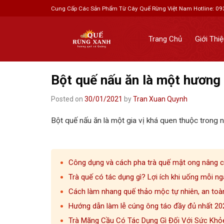
Skip
Cung Cấp Các Sản Phẩm Từ Cây Quế Rừng Việt Nam
Hotline: 0
to
content
Trang Chủ
Giới Thi
Bột quế nấu ăn là một hương 
Posted on
30/01/2021
by
Tran Xuan Quynh
Bột quế nấu ăn là một gia vị khá quen thuộc trong 
Công dụng và cách pha trà quế mật ong nâng 
Trà quế có tác dụng gì? Lợi ích khi uống mỗi ng
Cách làm nhang quế thảo mộc tự nhiên, an toà
Hướng dẫn làm lễ cúng ông táo đầy đủ nhất 2
Trà Mãng Cầu Có Tác Dụng Gì Đối Với Sức Khỏ