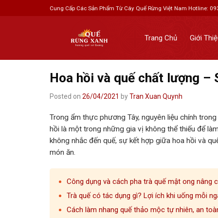
Skip
Cung Cấp Các Sản Phẩm Từ Cây Quế Rừng Việt Nam
Hotline: 0
to
content
Trang Chủ
Giới Thi
Hoa hồi và quế chất lượng – 
Posted on
26/04/2021
by
Tran Xuan Quynh
Trong ẩm thực phương Tây, nguyên liệu chính trong 
hồi là một trong những gia vị không thể thiếu để l
không nhắc đến quế, sự kết hợp giữa hoa hồi và qu
món ăn.
Công dụng và cách pha trà quế mật ong nâng 
Trà quế có tác dụng gì? Lợi ích khi uống mỗi ng
Cách làm nhang quế thảo mộc tự nhiên, an toà