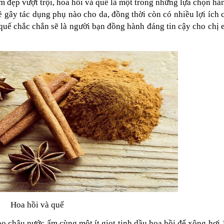
àm đẹp vượt trội, hoa hồi và quế là một trong những lựa chọn hà
 gây tác dụng phụ nào cho da, đồng thời còn có nhiều lợi ích
 quế chắc chắn sẽ là người bạn đồng hành đáng tin cậy cho chị
Hoa hồi và quế
ào chậu nước ấm cùng một ít giọt tinh dầu hoa hồi để xông hơi 