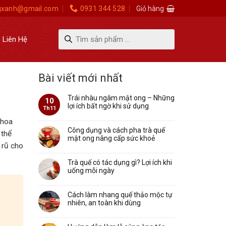
gxanh@gmail.com
0931 344 528
Giỏ hàng
Tìm
Liên Hệ
kiếm
sản
phẩm
Bài viết mới nhất
Trái nhàu ngâm mật ong – Những
10
lợi ích bất ngờ khi sử dụng
Th11
 hoa
Công dụng và cách pha trà quế
 thể
mật ong nâng cấp sức khoẻ
 rũ cho
Trà quế có tác dụng gì? Lợi ích khi
uống mỗi ngày
Cách làm nhang quế thảo mộc tự
nhiên, an toàn khi dùng