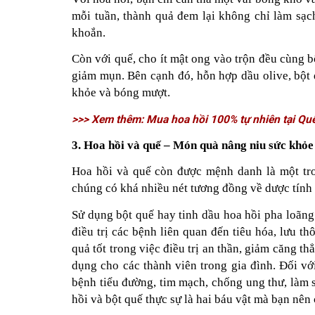
mỗi tuần, thành quả đem lại không chỉ làm sạ
khoắn.
Còn với quế, cho ít mật ong vào trộn đều cùng b
giảm mụn. Bên cạnh đó, hỗn hợp dầu olive, bột 
khỏe và bóng mượt.
>>> Xem thêm: Mua hoa hồi 100% tự nhiên tại Q
3. Hoa hồi và quế – Món quà nâng niu sức khỏe
Hoa hồi và quế còn được mệnh danh là một tro
chúng có khá nhiều nét tương đồng về dược tính 
Sử dụng bột quế hay tinh dầu hoa hồi pha loãng
điều trị các bệnh liên quan đến tiêu hóa, lưu 
quả tốt trong việc điều trị an thần, giảm căng t
dụng cho các thành viên trong gia đình. Đối với
bệnh tiểu đường, tim mạch, chống ung thư, làm s
hồi và bột quế thực sự là hai báu vật mà bạn nên