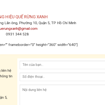
G HIỆU QUẾ RỪNG XANH
ng Lãn ông, Phường 10, Quận 5, TP Hồ Chí Minh
uerungxanh@gmail.com
0931 344 528
een=”” frameborder=”0″ height=”360″ width=”640″]
g liên hệ
thông tin
ận 5,