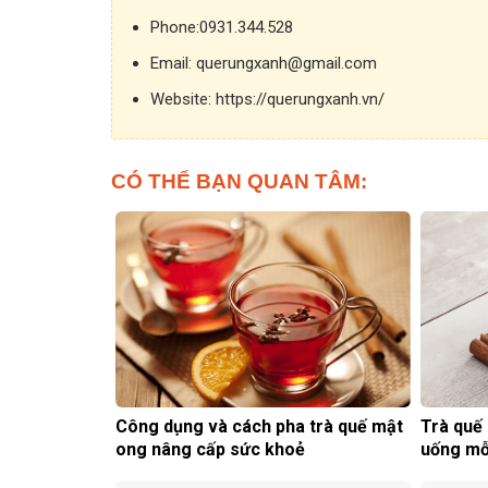
Phone:
0931.344.528
Email:
querungxanh@gmail.com
Website:
https://querungxanh.vn/
CÓ THỂ BẠN QUAN TÂM:
Công dụng và cách pha trà quế mật
Trà quế 
ong nâng cấp sức khoẻ
uống mỗ