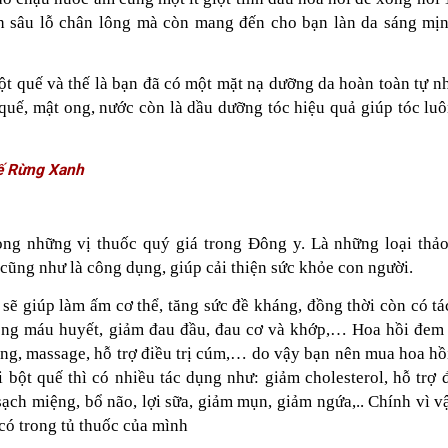
ch sâu lỗ chân lông mà còn mang đến cho bạn làn da sáng mịn
ột quế và thế là bạn đã có một mặt nạ dưỡng da hoàn toàn tự n
quế, mật ong, nước còn là dầu dưỡng tóc hiệu quả giúp tóc lu
uế Rừng Xanh
ng những vị thuốc quý giá trong Đông y. Là những loại thảo
cũng như là công dụng, giúp cải thiện sức khỏe con người.
 sẽ giúp làm ấm cơ thể, tăng sức đề kháng, đồng thời còn có t
thông máu huyết, giảm đau đầu, đau cơ và khớp,… Hoa hồi đem 
hẳng, massage, hỗ trợ điều trị cúm,… do vậy bạn nên mua hoa hồ
 bột quế thì có nhiều tác dụng như: giảm cholesterol, hỗ trợ đ
ạch miệng, bổ não, lợi sữa, giảm mụn, giảm ngứa,.. Chính vì v
 có trong tủ thuốc của mình