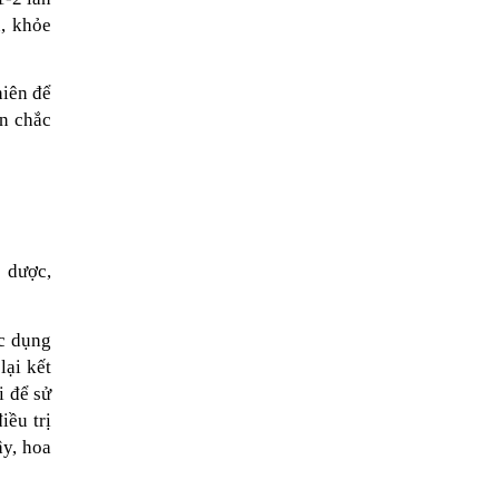
, khỏe
hiên để
ôn chắc
 dược,
ác dụng
lại kết
i để sử
iều trị
ậy, hoa