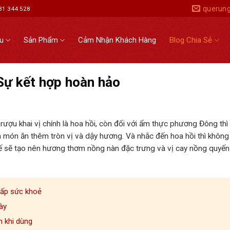
querun
931 344 528
ệu
Sản Phẩm
Cảm Nhận Khách Hàng
Blog Chia Sẻ
Sự kết hợp hoàn hảo
rượu khai vị chính là hoa hồi, còn đối với ẩm thực phương Đông thì
àm món ăn thêm tròn vị và dậy hương. Và nhắc đến hoa hồi thì không
ế sẽ tạo nên hương thơm nồng nàn đặc trưng và vị cay nồng quyến
cấp sức khoẻ
ày
n khi dùng