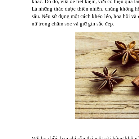
khác. Do đó, vừa để tiết kiệm, vừa có hiệu quả l
Là những thảo dược thiên nhiên, chúng không hề
sâu. Nếu sử dụng một cách khéo léo, hoa hồi và
nữ trong chăm sóc và giữ gìn sắc đẹp.
Với hoa hồi, bạn chỉ cần thả một vài bông khô v