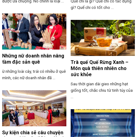
được ưa chuộng. Nó chính là loại ...
Quế chi là gì? Quế chi có tác dụng
gì? Quế chi có tốt cho ...
Những nữ doanh nhân nâng
tầm đặc sản quê
Trà quế Quế Rừng Xanh –
Món quà thiên nhiên cho
ừ những loài cây, trái có nhiều ở quê
sức khỏe
mình, các nữ doanh nhân đã ...
Sau thời gian dài gieo những hạt
giống tốt, chắc chiu từ tinh túy của
...
Sự kiện chia sẻ câu chuyện