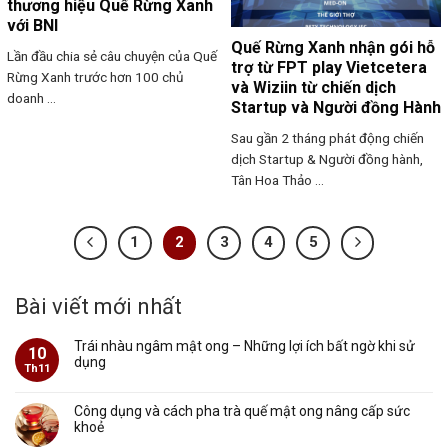
thương hiệu Quế Rừng Xanh
với BNI
Quế Rừng Xanh nhận gói hỗ
Lần đầu chia sẻ câu chuyện của Quế
trợ từ FPT play Vietcetera
Rừng Xanh trước hơn 100 chủ
và Wiziin từ chiến dịch
doanh ...
Startup và Người đồng Hành
Sau gần 2 tháng phát động chiến
dịch Startup & Người đồng hành,
Tân Hoa Thảo ...
1
2
3
4
5
Bài viết mới nhất
Trái nhàu ngâm mật ong – Những lợi ích bất ngờ khi sử
10
dụng
Th11
Công dụng và cách pha trà quế mật ong nâng cấp sức
khoẻ