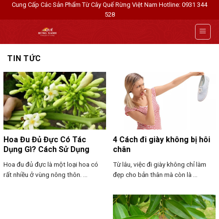
Skip
Cung Cấp Các Sản Phẩm Từ Cây Quế Rừng Việt Nam
Hotline: 0931 344
528
to
content
TIN TỨC
Hoa Đu Đủ Đực Có Tác
4 Cách đi giày không bị hôi
Dụng Gì? Cách Sử Dụng
chân
Hoa đu đủ đực là một loại hoa có
Từ lâu, việc đi giày không chỉ làm
rất nhiều ở vùng nông thôn. ...
đẹp cho bản thân mà còn là ...