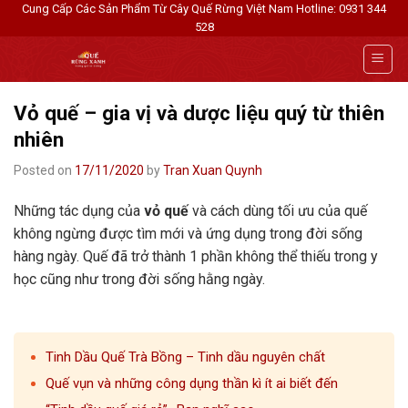
Skip
Cung Cấp Các Sản Phẩm Từ Cây Quế Rừng Việt Nam
Hotline: 0931 344
528
to
content
Vỏ quế – gia vị và dược liệu quý từ thiên
nhiên
Posted on
17/11/2020
by
Tran Xuan Quynh
Những tác dụng của
vỏ quế
và cách dùng tối ưu của quế
không ngừng được tìm mới và ứng dụng trong đời sống
hàng ngày. Quế đã trở thành 1 phần không thể thiếu trong y
học cũng như trong đời sống hằng ngày.
Tinh Dầu Quế Trà Bồng – Tinh dầu nguyên chất
Quế vụn và những công dụng thần kì ít ai biết đến