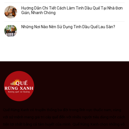
Hướng Dẫn Chi Tiết Cách Làm Tinh Dầu Quế Tại Nhà Đơn
Giản, Nhanh Chóng
Những Nơi Nào Nên Sử Dụng Tinh Dầu Quế Lau Sàn?
Quế Rừng Xanh có truyền thống ba đời trong lĩnh vực thuốc nam, cùng
với sứ mệnh mang giá trị cây quế đến với nhiều người tiêu dùng một cách
tiện lợi nhất bằng cả tâm huyết của mình.
Quế Rừng Xanh chọn những vỏ