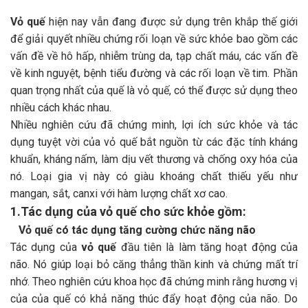
Vỏ quế
hiện nay vẫn đang được sử dụng trên khắp thế giới
để giải quyết nhiều chứng rối loạn về sức khỏe bao gồm các
vấn đề về hô hấp, nhiễm trùng da, tạp chất máu, các vấn đề
về kinh nguyệt, bệnh tiểu đường và các rối loạn về tim. Phần
quan trọng nhất của quế là vỏ quế, có thể được sử dụng theo
nhiều cách khác nhau.
Nhiều nghiên cứu đã chứng minh, lợi ích sức khỏe và tác
dụng tuyệt vời của vỏ quế bắt nguồn từ các đặc tính kháng
khuẩn, kháng nấm, làm dịu vết thương và chống oxy hóa của
nó. Loại gia vị này có giàu khoáng chất thiếu yếu như
mangan, sắt, canxi với hàm lượng chất xơ cao.
1.Tác dụng của vỏ quế cho sức khỏe gồm:
Vỏ quế có tác dụng tăng cường chức năng não
Tác dụng của
vỏ quế
đầu tiên là làm tăng hoạt động của
não. Nó giúp loại bỏ căng thẳng thần kinh và chứng mất trí
nhớ. Theo nghiên cứu khoa học đã chứng minh rằng hương vị
của của quế có khả năng thúc đẩy hoạt động của não. Do