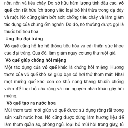
nôn, nôn và tiêu chảy. Do sở hữu hàm lượng tinh dầu cao,
vỏ
quế
còn rất hữu ích trong việc loại bỏ khí thừa trong dạ dày
và ruột. Nó cũng giảm bớt axit, chống tiêu chảy và làm giảm
tác dụng của chứng ốm nghén. Do đó, nó thường được gọi là
thuốc bổ tiêu hóa.
Ung thư đại tràng
Vỏ quế
cũng hỗ trợ hệ thống tiêu hóa và cải thiện sức khỏe
của đại tràng. Qua đó, làm giảm nguy cơ ung thư ruột già.
Vỏ quế giúp chống hôi miệng
Một tác dụng của
vỏ quế
khác là chống hôi miệng. Hương
thơm của vỏ quế khô sẽ giúp bạn có hơi thở thơm mát. Nhai
một miếng quế khô còn có khả năng kháng khuẩn chống
viêm để loại bỏ sâu răng và các nguyên nhân khác gây hôi
miệng.
Vỏ quế tạo ra nước hoa
Mùi thơm tươi mới giúp vỏ quế được sử dụng rộng rãi trong
sản xuất nước hoa. Nó cũng được dùng làm hương liệu để
làm thơm quần áo, phòng ngủ, loại bỏ mùi hôi trong giày, tủ