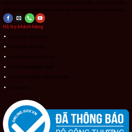
quế chất lượng 10 năm tuổi trở lên từ rừng xứ Quảng, tạo ra những sản
phẩm an toàn cho sức khỏe và giúp thư giãn tinh thần cho khách hàng.
Hỗ trợ khách hàng
Hướng dẫn thanh toán
Hướng dẫn đặt hàng
Quy định bảo hành, đổi trả
Chính sách thanh toán
Chính sách bảo mật thông tin
Tuyển dụng