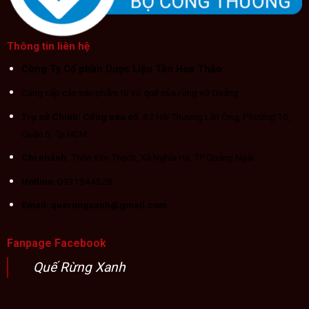
Thông tin liên hệ
Công Ty Cổ phần Dược Liệu Tân Hoa Thảo
Cung cấp các sản phẩm từ vỏ quế của rừng xứ Quảng
Trụ sở Chính: Cổng sau số
82 Hải Thượng Lãn Ông, Phường 10,
Quận 5, Tp.HCM
Chi nhánh:
Thôn Kim Thạch, Xã Nghĩa Hà, TP.Quảng Ngãi
Hotline
: 0931344528
Email: querungxanh@gmail.com
Fanpage Facebook
Quế Rừng Xanh