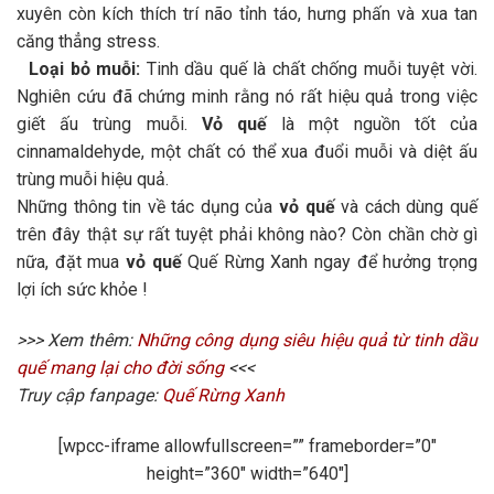
xuyên còn kích thích trí não tỉnh táo, hưng phấn và xua tan
căng thẳng stress.
Loại bỏ muỗi:
Tinh dầu quế là chất chống muỗi tuyệt vời.
Nghiên cứu đã chứng minh rằng nó rất hiệu quả trong việc
giết ấu trùng muỗi.
Vỏ quế
là một nguồn tốt của
cinnamaldehyde, một chất có thể xua đuổi muỗi và diệt ấu
trùng muỗi hiệu quả.
Những thông tin về tác dụng của
vỏ quế
và cách dùng quế
trên đây thật sự rất tuyệt phải không nào? Còn chần chờ gì
nữa, đặt mua
vỏ quế
Quế Rừng Xanh ngay để hưởng trọng
lợi ích sức khỏe !
>>> Xem thêm:
Những công dụng siêu hiệu quả từ tinh dầu
quế mang lại cho đời sống
<<<
Truy cập fanpage:
Quế Rừng Xanh
[wpcc-iframe allowfullscreen=”” frameborder=”0″
height=”360″ width=”640″]